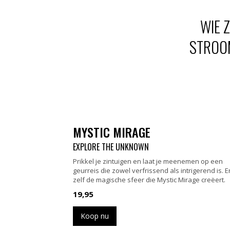
WIE 
STROOM
MYSTIC MIRAGE
EXPLORE THE UNKNOWN
Prikkel je zintuigen en laat je meenemen op een
geurreis die zowel verfrissend als intrigerend is. 
zelf de magische sfeer die Mystic Mirage creëert.
19,95
Koop nu