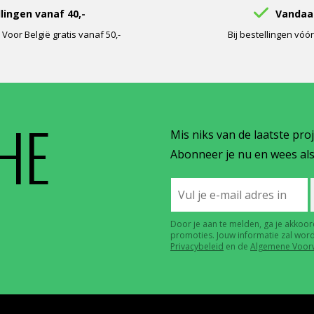
llingen vanaf 40,-
Vandaag
oor België gratis vanaf 50,-
Bij bestellingen vóó
THE
Mis niks van de laatste pro
Abonneer je nu en wees als
Door je aan te melden, ga je akkoo
promoties. Jouw informatie zal wor
Privacybeleid
en de
Algemene Voor