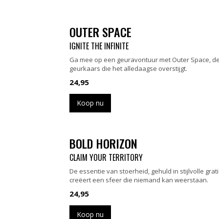
OUTER SPACE
IGNITE THE INFINITE
Ga mee op een geuravontuur met Outer Space, d
geurkaars die het alledaagse overstijgt.
24,95
Koop nu
BOLD HORIZON
CLAIM YOUR TERRITORY
De essentie van stoerheid, gehuld in stijlvolle grati
creëert een sfeer die niemand kan weerstaan.
24,95
Koop nu