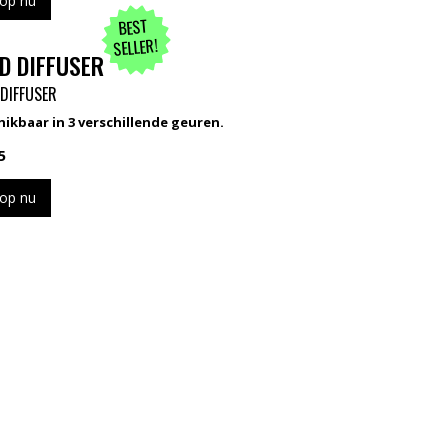
op nu
BEST
SELLER!
D DIFFUSER
 DIFFUSER
ikbaar in 3 verschillende geuren.
5
op nu