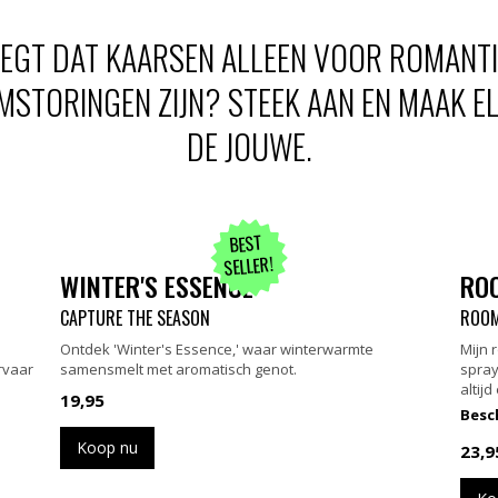
ZEGT DAT KAARSEN ALLEEN VOOR ROMANTI
STORINGEN ZIJN? STEEK AAN EN MAAK E
DE JOUWE.
BEST
SELLER!
WINTER'S ESSENCE
RO
CAPTURE THE SEASON
ROOM
Ontdek 'Winter's Essence,' waar winterwarmte
Mijn 
Ervaar
samensmelt met aromatisch genot.
spray
altijd
19,95
Besch
Koop nu
23,9