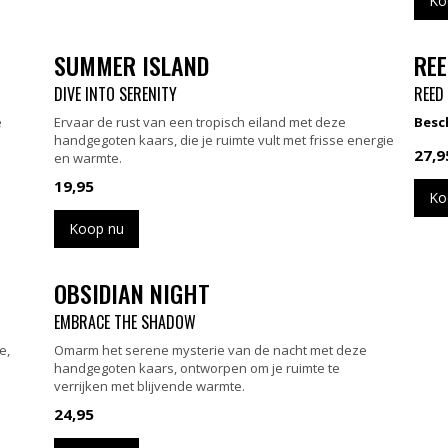
Ko
SUMMER ISLAND
REE
DIVE INTO SERENITY
REED
e
Ervaar de rust van een tropisch eiland met deze
Besch
handgegoten kaars, die je ruimte vult met frisse energie
27,9
en warmte.
19,95
Ko
Koop nu
OBSIDIAN NIGHT
EMBRACE THE SHADOW
e,
Omarm het serene mysterie van de nacht met deze
handgegoten kaars, ontworpen om je ruimte te
verrijken met blijvende warmte.
24,95