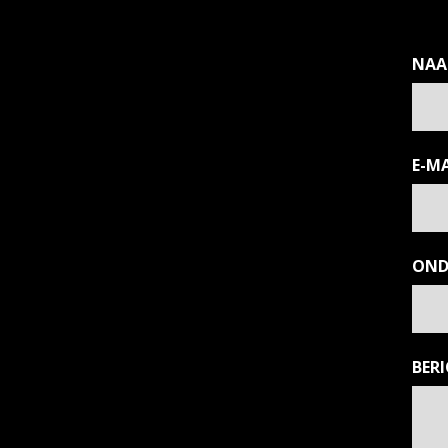
NA
E-MA
OND
BER