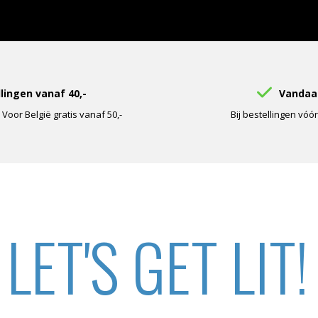
llingen vanaf 40,-
Vandaag
CONTACT
oor België gratis vanaf 50,-
Bij bestellingen vóó
ENGLISH
LET'S GET LIT!